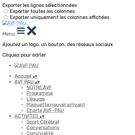
Exporter les lignes sélectionnées
Exporter toutes les colonnes
Exporter uniquement les colonnes affichées
Menu
Ajoutez un logo, un bouton, des réseaux sociaux
Cliquez pour éditer
Accueil
▴
▾
AVF PAU
▴
▾
NOTRE AVF
Programme
L'équipe
Plaquette nouvel arrivant
Charte AVF-PAU
ACTIVITES
▴
▾
Sport Cérébral
Conversations
Convivialité