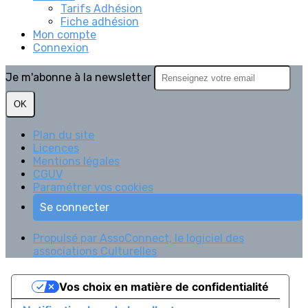
Tarifs Adhésion
Fiche adhésion
Mon compte
Connexion
Je m'abonne à la newsletter
OK
Plan du site
Licences
Mentions légales
CGUV
Paramétrer vos cookies
Se connecter
Propulsé par AssoConnect, le logiciel des
associations Culturelles
Vos choix en matière de confidentialité