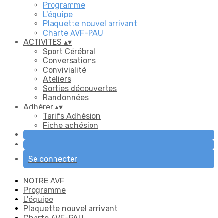
Programme
L'équipe
Plaquette nouvel arrivant
Charte AVF-PAU
ACTIVITES
▴
▾
Sport Cérébral
Conversations
Convivialité
Ateliers
Sorties découvertes
Randonnées
Adhérer
▴
▾
Tarifs Adhésion
Fiche adhésion
Se connecter
NOTRE AVF
Programme
L'équipe
Plaquette nouvel arrivant
Charte AVF-PAU