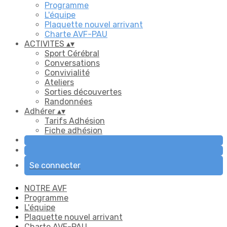
Programme
L'équipe
Plaquette nouvel arrivant
Charte AVF-PAU
ACTIVITES
▴
▾
Sport Cérébral
Conversations
Convivialité
Ateliers
Sorties découvertes
Randonnées
Adhérer
▴
▾
Tarifs Adhésion
Fiche adhésion
Se connecter
NOTRE AVF
Programme
L'équipe
Plaquette nouvel arrivant
Charte AVF-PAU