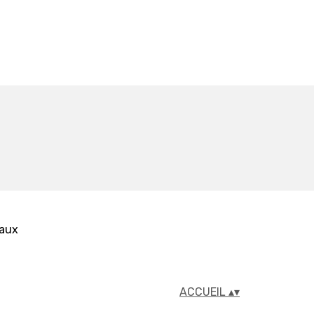
iaux
ACCUEIL
▴
▾