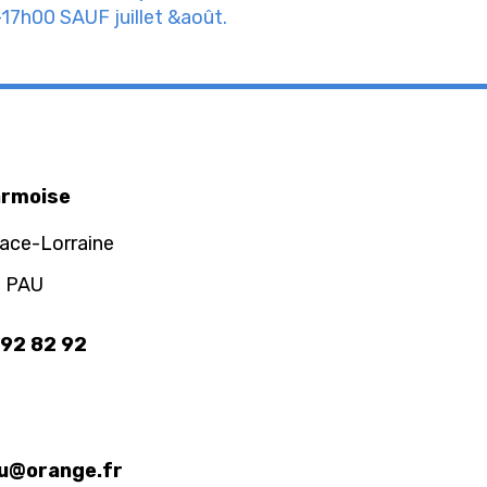
-17h00 SAUF juillet &août.
armoise
sace-Lorraine
 PAU
 92 82 92
au@orange.fr