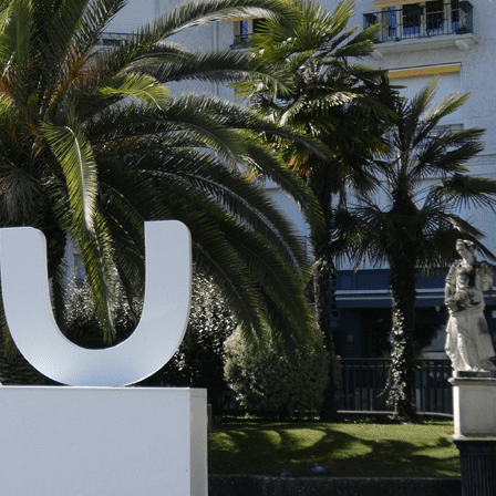
Exporter les lignes sélectionnées
Exporter toutes les colonnes
Exporter uniquement les colonnes affichées
Menu
Ajoutez un logo, un bouton, des réseaux soc
Cliquez pour éditer