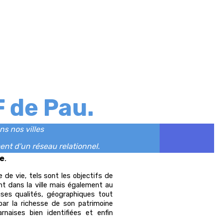
F de Pau.
ns nos villes
ent d'un réseau relationnel.
e
.
e de vie, tels sont les objectifs de
nt dans la ville mais également au
uses qualités, géographiques tout
 par la richesse de son patrimoine
arnaises bien identifiées et enfin