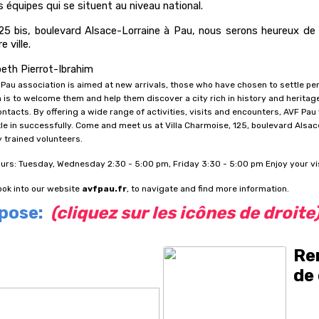
s équipes qui se situent au niveau national.
5 bis, boulevard Alsace-Lorraine à Pau, nous serons heureux de v
e ville.
beth Pierrot-Ibrahim
Pau association is aimed at new arrivals, those who have chosen to settle perm
 is to welcome them and help them discover a city rich in history and heritage
ontacts.
By offering a wide range of activities, visits and encounters, AVF Pau
le in successfully.
Come and meet us at Villa Charmoise, 125, boulevard Alsac
y trained volunteers.
ours: Tuesday, Wednesday 2:30 - 5:00 pm, Friday 3:30 - 5:00 pm Enjoy your vis
ook into our website
avfpau.fr
, to navigate and find more information.
pose:
(
cliquez sur les icônes de droite
Re
de 