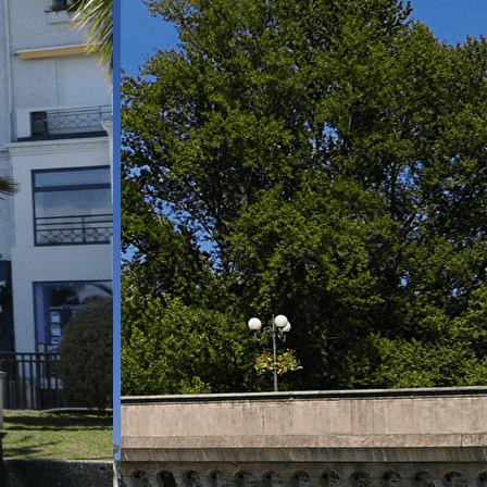
iaux
ACCUEIL
▴
▾
AVF PAU
▴
▾
NOTRE AVF
PROGRAMME
ACTIVITES
▴
▾
L'ÉQUIPE
PLAQUETTE NOUVEL ARRIVANT