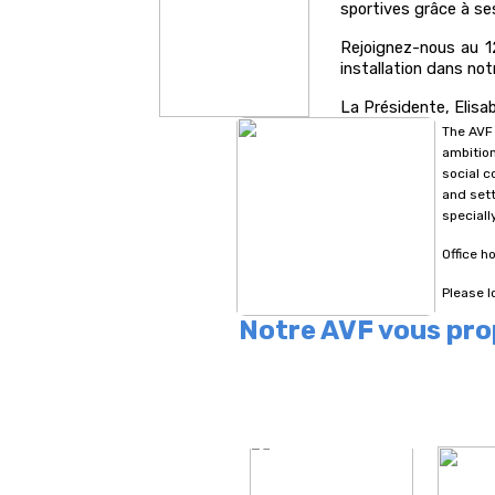
sportives grâce à se
Rejoignez-nous au 12
installation dans notr
La Présidente, Elisa
The AVF 
ambition
social c
and sett
speciall
Office h
Please l
Notre AVF vous pro